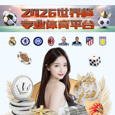
立即注册
星空入口
官网 · 权威体
育数据平台
星空入口 OFFICIAL WEBSITE
自2022年创立以来，
星空入口
致力于为用户提供包括
NBA、英超、欧洲杯、LPL在内的热门赛事直播与数据
服务，广受用户信赖。
立即下载星空入口APP